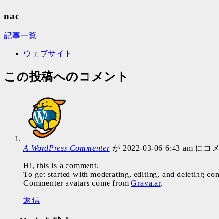
nac
記事一覧
ウェブサイト
この投稿へのコメント
A WordPress Commenter
が 2022-03-06 6:43 am に
Hi, this is a comment.
To get started with moderating, editing, and deleting c
Commenter avatars come from
Gravatar
.
返信