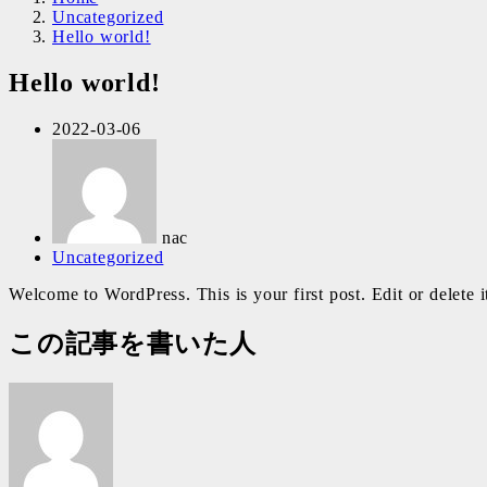
Uncategorized
Hello world!
Hello world!
投
2022-03-06
著
稿
者
日
nac
カ
Uncategorized
テ
Welcome to WordPress. This is your first post. Edit or delete it
ゴ
リ
この記事を書いた人
ー